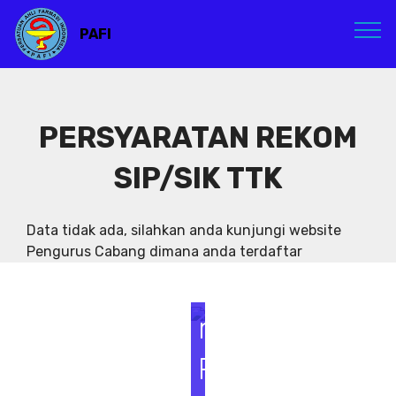
PAFI
S
e
PERSYARATAN REKOM
m
SIP/SIK TTK
i
Data tidak ada, silahkan anda kunjungi website
n
Pengurus Cabang dimana anda terdaftar
a
r
P